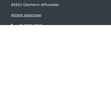
66802 Überherrn-Altforweiler
Anfahrt berechnen
+49 6836 2013
info@schmitt-kfz.de
Offizieller DAF-Partner
Copyright 2024 Schmitt Kraftfahrzeug-Reparatur- und
Handelsgesellschaft mbH. Alle Rechte vorbehalten.
Webdesign by
B&F Webdesign Studio
.
Impressum
|
Datenschutz